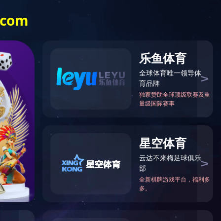
e.
。
乐鱼官方注册
|
半岛网页版界面
|
乐竞体育平台官方网站
|